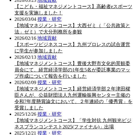
2026/03/23
地域貢献
【こども・福祉マネジメントコース】高齢者eスポーツ
支援を実施しました！
2026/03/04
授業・研究
【地域マネジメントコース】大西ゼミ（「公共政策と
法」ゼミ）で大分刑務所を参観
2026/02/16
地域貢献
【スポーツビジネスコース】九州プロレスの試合運営
に学生が参加しました
2026/02/13
地域貢献
【地域マネジメントコース】豊後大野市文化的景観委
員会にて、経営経済学部の1年生5名が委託事業のマッ
プ作成について報告を行いました
2026/02/09
授業・研究
【地域マネジメントコース】経営経済学部２年津田櫂
臣さんが、公益財団法人九州運輸振興センター主催の
令和7年度懸賞論文において、２年連続の「優秀賞」を
受賞しました
2025/12/26
授業・研究
【地域マネジメントコース】「学生対抗 九州観光ビジ
ネスプランコンテスト2025(ファイナル)」出場
2025/12/21
授業・研究