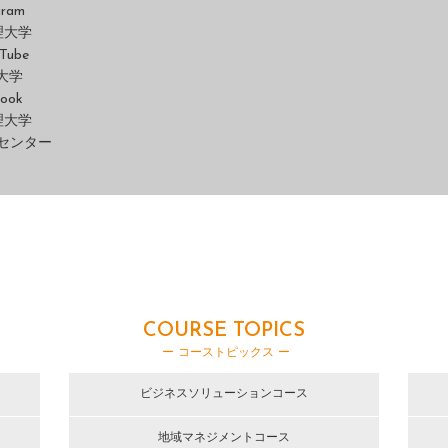
gram
理大学
Tube
大学
ook
理大学
センター
COURSE TOPICS
ー コーストピックス ー
ビジネスソリューションコース
地域マネジメントコース