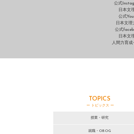
公式Insta
日本文
公式You
日本文理
公式faceb
日本文
人間力育成
TOPICS
ー トピックス ー
授業・研究
就職・OB.OG