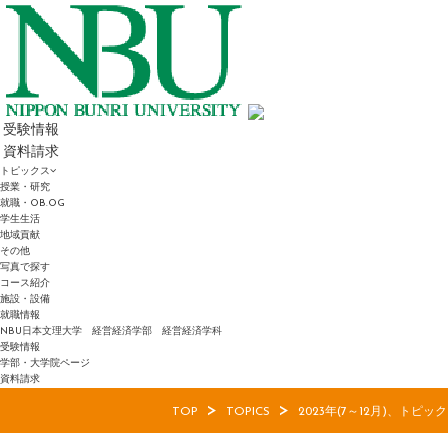
受験情報
資料請求
トピックス
授業・研究
就職・OB.OG
学生生活
地域貢献
その他
写真で探す
コース紹介
施設・設備
就職情報
NBU日本文理大学 経営経済学部 経営経済学科
受験情報
学部・大学院ページ
資料請求
TOP
TOPICS
2023年(7～12月)、トピッ