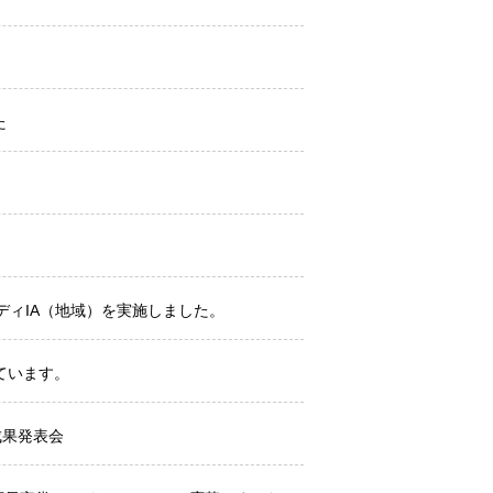
た
タディIA（地域）を実施しました。
ています。
成果発表会