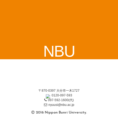
NBU
〒870-0397 大分市一木1727
0120-097-593
097-592-1600(代)
nyuusi@nbu.ac.jp
2016 Nippon Bunri University.