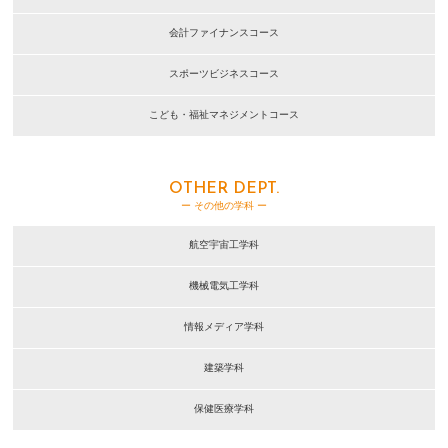
会計ファイナンスコース
スポーツビジネスコース
こども・福祉マネジメントコース
OTHER DEPT.
ー その他の学科 ー
航空宇宙工学科
機械電気工学科
情報メディア学科
建築学科
保健医療学科