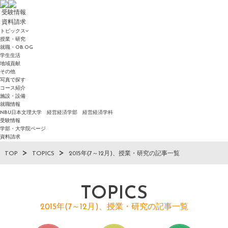
受験情報
資料請求
トピックス
授業・研究
就職・OB.OG
学生生活
地域貢献
その他
写真で探す
コース紹介
施設・設備
就職情報
NBU日本文理大学 経営経済学部 経営経済学科
受験情報
学部・大学院ページ
資料請求
TOP
TOPICS
2015年(7～12月)、授業・研究の記事一覧
TOPICS
2015年(7～12月)、授業・研究の記事一覧