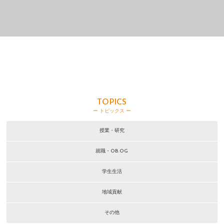
TOPICS
ー トピックス ー
授業・研究
就職・OB.OG
学生生活
地域貢献
その他