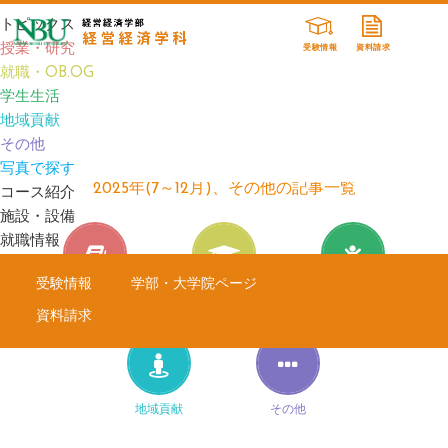
トピックス
授業・研究
受験情報
資料請求
就職・OB.OG
TOP
TOPICS
2025年(7～12月)、その他の記事一覧
学生生活
地域貢献
その他
TOPICS
写真で探す
2025年(7～12月)、その他の記事一覧
コース紹介
施設・設備
就職情報
受験情報
学部・大学院ページ
授業・研究
就職・OB.OG
学生生活
資料請求
地域貢献
その他